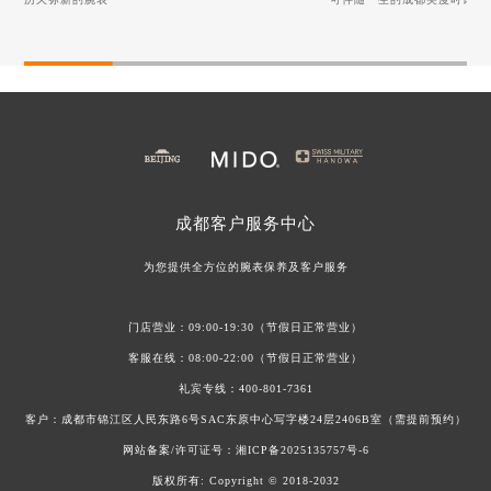
客户您的美度腕表
保养您的美度腕表
历久弥新的腕表
可伴随一生的成都美度时
美度手表表把折断，如何优雅如蝶般修复？
月光下的清新：美度手表
美度手表表蒙起雾：池塘边的专业呵护之道
美度手表表蒙保养指南：
美度手表表冠无法旋转调试该如何客户？
美度手表螺丝脱落该如何
美度手表螺丝脱落该如何解决？
成都
客户服务中心
美度手表表带磨损该如何修复？
美度手表表冠故障？试着
为您提供全方位的腕表保养及客户服务
门店营业：09:00-19:30（节假日正常营业）
客服在线：08:00-22:00（节假日正常营业）
礼宾专线：
400-801-7361
客户：成都市锦江区人民东路6号SAC东原中心写字楼24层2406B室（需提前预约）
网站备案/许可证号：
湘ICP备2025135757号-6
版权所有:
Copyright © 2018-2032