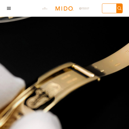

海市徐汇区虹桥路3号
广州市天河区天河路
深圳市罗湖区深南东路
天津市和平
汇中心写字楼2座37
230号万菱汇国际中心
5001号华润大厦写字楼
136号天津
3705室（需提前预
写字楼A塔7层704室
17层1701室（需提前预
心写字楼26层
）| 上海市黄浦区南
（需提前预约）| 广州
约）
（需提前预
东路299号宏伊国际
市越秀区环市东路371-
场写字楼8层806室
375号世界贸易中心大
需提前预约）
厦南塔写字楼15层07室
（需提前预约）