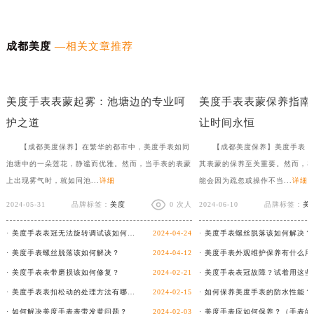
成都美度
—相关文章推荐
美度手表表把折断，如何优雅如蝶般修复？
月光下的清新：美度手表橡
美度手表表蒙起雾：池塘边的专业呵
美度手表表蒙保养指南
护之道
让时间永恒
【成都美度保养】在繁华的都市中，美度手表如同
【成都美度保养】美度手表，
池塘中的一朵莲花，静谧而优雅。然而，当手表的表蒙
其表蒙的保养至关重要。然而，
上出现雾气时，就如同池...
详细
能会因为疏忽或操作不当...
详细
2024-05-31
品牌标签：
美度
0 次人
2024-06-10
品牌标签：
美
· 美度手表表冠无法旋转调试该如何客户？
2024-04-24
· 美度手表螺丝脱落该如何解决？
· 美度手表螺丝脱落该如何解决？
2024-04-12
· 美度手表表带磨损该如何修复？
2024-02-21
· 美度手表表扣松动的处理方法有哪些？
2024-02-15
· 如何保养美度手表的防水性能？
· 如何解决美度手表表带发黄问题？
2024-02-03