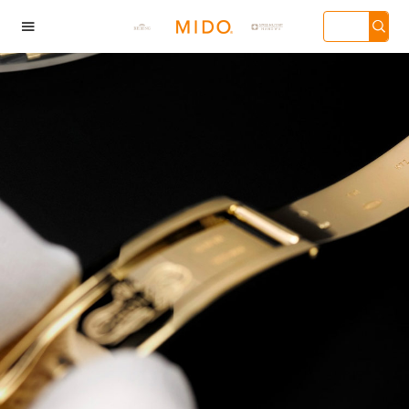

海市徐汇区虹桥路3号
广州市天河区天河路
深圳市罗湖区深南东路
天津市和平
汇中心写字楼2座37
230号万菱汇国际中心
5001号华润大厦写字楼
136号天津
3705室（需提前预
写字楼A塔7层704室
17层1701室（需提前预
心写字楼26层
）| 上海市黄浦区南
（需提前预约）| 广州
约）
（需提前预
东路299号宏伊国际
市越秀区环市东路371-
场写字楼8层806室
375号世界贸易中心大
需提前预约）
厦南塔写字楼15层07室
（需提前预约）