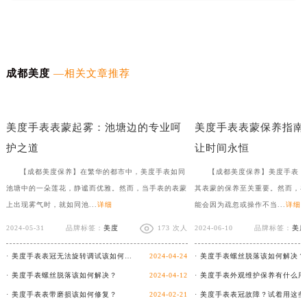
成都美度
—相关文章推荐
美度手表表把折断，如何优雅如蝶般修复？
月光下的清新：美度手表橡
美度手表表蒙起雾：池塘边的专业呵
美度手表表蒙保养指南
护之道
让时间永恒
【成都美度保养】在繁华的都市中，美度手表如同
【成都美度保养】美度手表，
池塘中的一朵莲花，静谧而优雅。然而，当手表的表蒙
其表蒙的保养至关重要。然而，
上出现雾气时，就如同池...
详细
能会因为疏忽或操作不当...
详细
2024-05-31
品牌标签：
美度
173 次人
2024-06-10
品牌标签：
美度
· 美度手表表冠无法旋转调试该如何客户？
2024-04-24
· 美度手表螺丝脱落该如何解决？
· 美度手表螺丝脱落该如何解决？
2024-04-12
· 美度手表表带磨损该如何修复？
2024-02-21