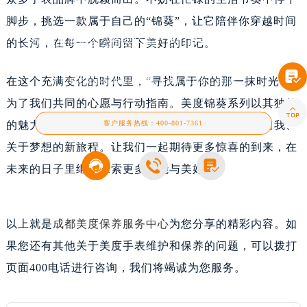
脚步，挑选一款属于自己的“锦葵”，让它陪伴你穿越时间
2024美度可以公价买的表（热门款式与购买指南）
的长河，在每一个瞬间留下美好的印记。
在手表的世界里，美度（Mido）这个名字，如同春日里的一抹温暖阳光，总能让人感受

在这个充满变化的时代里，“寻找属于你的那一抹时光”成
到那份独特的魅力与温馨。尤其在2024年，美度推
为了我们共同的心愿与行动指南。美度锦葵系列以其独特

客户服务热线：
400-801-7361
的魅力与价值，在腕间开启了一段关于时间、关于自我、
关于梦想的新旅程。让我们一起期待更多惊喜的到来，在



未来的日子里继续探索更多可能与美好吧！
以上就是
成都美度保养服务中心
为您分享的精彩内容。如
果您还有其他关于美度手表维护和保养的问题，可以拨打
页面400电话进行咨询，我们将竭诚为您服务。