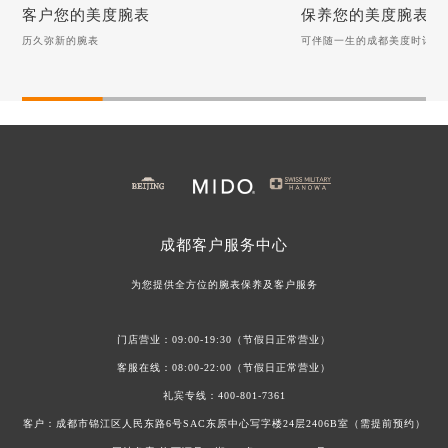
客户您的美度腕表
保养您的美度腕表
历久弥新的腕表
可伴随一生的成都美度时计
客户您的美度腕表
保养您的美度腕表
历久弥新的腕表
可伴随一生的成都美度时
美度手表表把折断，如何优雅如蝶般修复？
月光下的清新：美度手表
美度手表表蒙起雾：池塘边的专业呵护之道
美度手表表蒙保养指南：
美度手表表冠无法旋转调试该如何客户？
美度手表螺丝脱落该如何
美度手表螺丝脱落该如何解决？
成都
客户服务中心
美度手表表带磨损该如何修复？
美度手表表冠故障？试着
为您提供全方位的腕表保养及客户服务
门店营业：09:00-19:30（节假日正常营业）
客服在线：08:00-22:00（节假日正常营业）
礼宾专线：
400-801-7361
客户：成都市锦江区人民东路6号SAC东原中心写字楼24层2406B室（需提前预约）