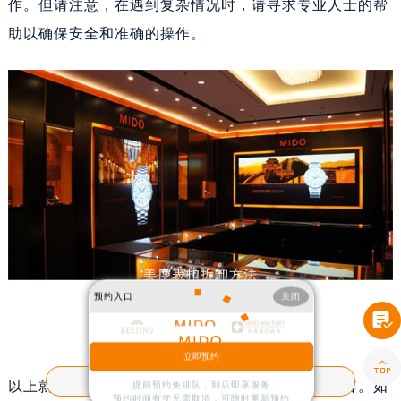
作。但请注意，在遇到复杂情况时，请寻求专业人士的帮
助以确保安全和准确的操作。
美度表扣拆卸方法
预约入口
关闭
对于喜欢收藏和佩戴美度手表的朋友们来说，了解如何正确拆卸表扣是一项重要的技能。

正确的拆卸方法不仅可以帮助您更换表带，还能
立即预约

客户服务热线：
400-801-7361
以上就是
成都美度客户服务中心
为您分享的精彩内容。如
提前预约免排队，到店即享服务
预约时间有变无需取消，可随时重新预约