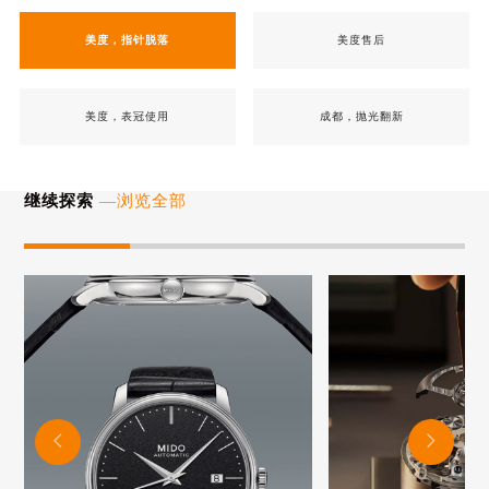
美度，指针脱落
美度售后
美度，表冠使用
成都，抛光翻新
继续探索
—浏览全部

