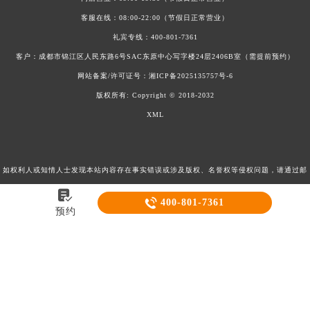
客服在线：08:00-22:00（节假日正常营业）
礼宾专线：
400-801-7361
客户：成都市锦江区人民东路6号SAC东原中心写字楼24层2406B室（需提前预约）
网站备案/许可证号：
湘ICP备2025135757号-6
版权所有:
Copyright © 2018-2032
XML
如权利人或知情人士发现本站内容存在事实错误或涉及版权、名誉权等侵权问题，请通过邮
箱：2557628530@qq.com 与我们联系，我们将在收到通知后立即依法处理。当前页面信息


400-801-7361
更新时间：2026-08-06T19:55:05+00:00
预约