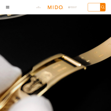

海市徐汇区虹桥路3号
广州市天河区天河路
深圳市罗湖区深南东路
天津市和平
汇中心写字楼2座37
230号万菱汇国际中心
5001号华润大厦写字楼
136号天津
3705室（需提前预
写字楼A塔7层704室
17层1701室（需提前预
心写字楼26层
）| 上海市黄浦区南
（需提前预约）| 广州
约）
（需提前预
东路299号宏伊国际
市越秀区环市东路371-
场写字楼8层806室
375号世界贸易中心大
需提前预约）
厦南塔写字楼15层07室
（需提前预约）