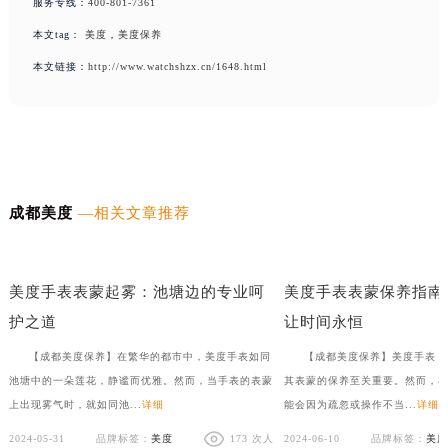
服务专线：
400-801-7361
本文tag：
美度
，
美度保养
本文链接：
http://www.watchshzx.cn/1648.html
成都美度
—相关文章推荐
美度手表表把折断，如何优雅如蝶般修复？
月光下的清新：美度手表橡
美度手表表蒙起雾：池塘边的专业呵
美度手表表蒙保养指南
护之道
让时间永恒
【成都美度保养】在繁华的都市中，美度手表如同
【成都美度保养】美度手表，
池塘中的一朵莲花，静谧而优雅。然而，当手表的表蒙
其表蒙的保养至关重要。然而，
上出现雾气时，就如同池...
详细
能会因为疏忽或操作不当...
详细
2024-05-31
品牌标签：
美度
173 次人
2024-06-10
品牌标签：
美度