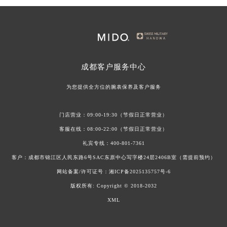
美度手表表把折断，如何优雅如蝶般修复？
美度手表表蒙起雾：池塘边的专业呵护之道
美度手表表冠无法旋转调试该如何客户？
美度手表螺丝脱落该如何解决？
成都
客户服务中心
美度手表表带磨损该如何修复？
为您提供全方位的腕表保养及客户服务
门店营业：09:00-19:30（节假日正常营业）
客服在线：08:00-22:00（节假日正常营业）
礼宾专线：
400-801-7361
客户：成都市锦江区人民东路6号SAC东原中心写字楼24层2406B室（需提前预约）
网站备案/许可证号：
湘ICP备2025135757号-6
版权所有:
Copyright © 2018-2032
XML