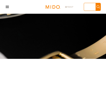

海市徐汇区虹桥路3号
广州市天河区天河路
深圳市罗湖区深南东路
天津市和平
汇中心写字楼2座37
230号万菱汇国际中心
5001号华润大厦写字楼
136号天津
3705室（需提前预
写字楼A塔7层704室
17层1701室（需提前预
心写字楼26层
）| 上海市黄浦区南
（需提前预约）| 广州
约）
（需提前预
东路299号宏伊国际
市越秀区环市东路371-
场写字楼8层806室
375号世界贸易中心大
需提前预约）
厦南塔写字楼15层07室
（需提前预约）