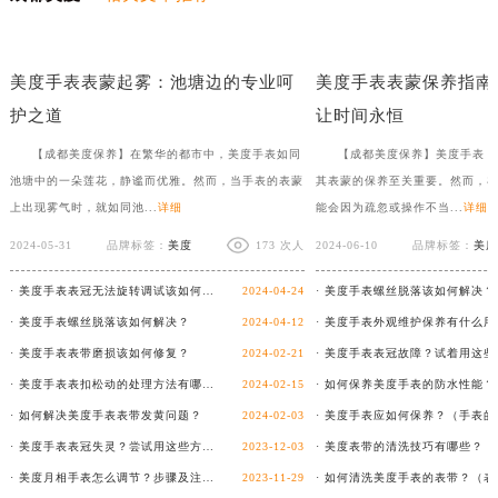
美度手表表把折断，如何优雅如蝶般修复？
月光下的清新：美度手表橡
美度手表表蒙起雾：池塘边的专业呵
美度手表表蒙保养指南
护之道
让时间永恒
【成都美度保养】在繁华的都市中，美度手表如同
【成都美度保养】美度手表，
池塘中的一朵莲花，静谧而优雅。然而，当手表的表蒙
其表蒙的保养至关重要。然而，
上出现雾气时，就如同池...
详细
能会因为疏忽或操作不当...
详细
2024-05-31
品牌标签：
美度
173 次人
2024-06-10
品牌标签：
美度
· 美度手表表冠无法旋转调试该如何客户？
2024-04-24
· 美度手表螺丝脱落该如何解决？
· 美度手表螺丝脱落该如何解决？
2024-04-12
· 美度手表表带磨损该如何修复？
2024-02-21
· 美度手表表扣松动的处理方法有哪些？
2024-02-15
· 如何保养美度手表的防水性能？
· 如何解决美度手表表带发黄问题？
2024-02-03
· 美度手表表冠失灵？尝试用这些方法解决！
2023-12-03
· 美度月相手表怎么调节？步骤及注意事项详解！
2023-11-29