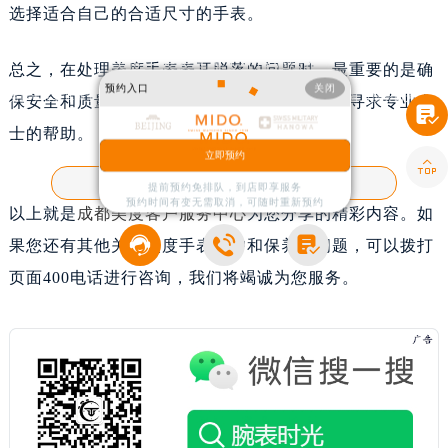
选择适合自己的合适尺寸的手表。
美度手表表耳掉了处理办法推荐
总之，在处理美度手表表耳脱落的问题时，最重要的是确
预约入口
关闭
美度手表表耳掉了，如何妥善处理？在日常佩戴过程中，美度手表的表耳可能会因为磨损
保安全和质量。如果不确定如何操作，请务必寻求专业人

或意外碰撞而脱落。面对这种情况，正确的处理
士的帮助。
立即预约

客户服务热线：
400-801-7361
提前预约免排队，到店即享服务
预约时间有变无需取消，可随时重新预约
以上就是
成都美度客户服务中心
为您分享的精彩内容。如



果您还有其他关于美度手表维护和保养的问题，可以拨打
页面400电话进行咨询，我们将竭诚为您服务。