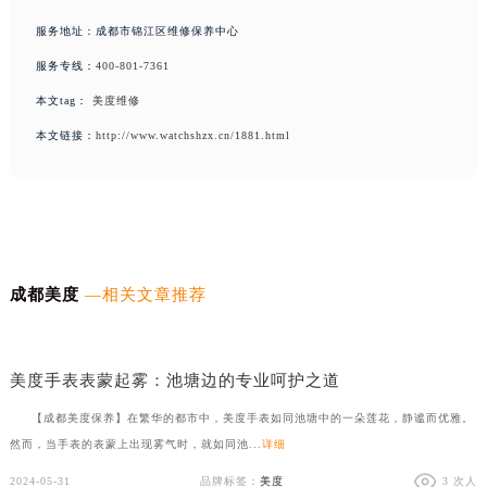
服务地址：成都市锦江区维修保养中心
服务专线：
400-801-7361
本文tag：
美度维修
本文链接：
http://www.watchshzx.cn/1881.html
成都美度
—相关文章推荐
美度手表表把折断，如何优雅如蝶般修复？
美度手表表蒙起雾：池塘边的专业呵护之道
【成都美度保养】在繁华的都市中，美度手表如同池塘中的一朵莲花，静谧而优雅。
然而，当手表的表蒙上出现雾气时，就如同池...
详细
2024-05-31
品牌标签：
美度
3 次人
2