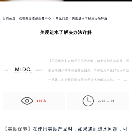
部）（需提前预约）
当前位置：
成都美度维修服务中心
>
常见问题
> 美度进水了解决办法详解
美度进水了解决办法详解
【美度保养】在使用美度产品时，如果遇到进水问题，可
能会给用户带来不便甚至损失。为帮助用户更好地应对这
一问题，本文将详细介绍美度进水的解决办法。 一、预
防措施 1. 选择合适的安装位置：避免将美度产品安装

在…
148 次
2025-11-01
【
美度保养
】在使用美度产品时，如果遇到进水问题，可