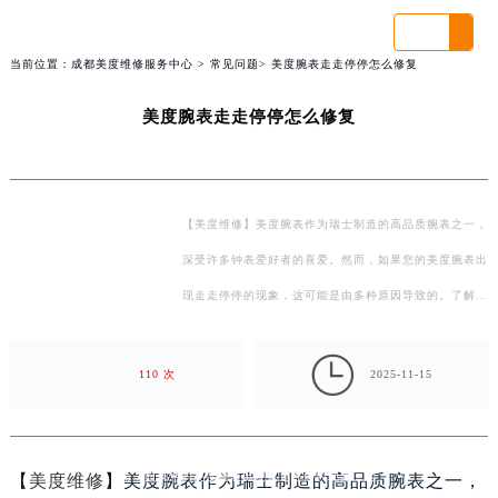

当前位置：
成都美度维修服务中心
>
常见问题
> 美度腕表走走停停怎么修复
门外大街甲6号华熙国际中心写字楼D座11层
上海港汇店
部）（需提前预约）
美度腕表走走停停怎么修复
【美度维修】美度腕表作为瑞士制造的高品质腕表之一，
深受许多钟表爱好者的喜爱。然而，如果您的美度腕表出
现走走停停的现象，这可能是由多种原因导致的。了解这
些原因，并采取相应的修复措施，可以帮助您恢复腕表…

110 次
2025-11-15
美度腕表走走停停怎么修复
【美度维修】美度腕表作为瑞士制造的高品质腕表之一，深受许多钟表爱好者的喜爱。然
而，如果您的美度腕表出现走走停停的现象，这
【
美度维修
】美度腕表作为瑞士制造的高品质腕表之一，