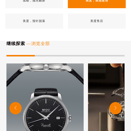
成都，抛光翻新
美度，表冠使用
美度，指针脱落
美度售后
继续探索
—浏览全部

