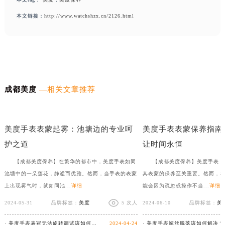
本文链接：
http://www.watchshzx.cn/2126.html
成都美度
—相关文章推荐
美度手表表把折断，如何优雅如蝶般修复？
月光下的清新：美度手表橡
美度手表表蒙起雾：池塘边的专业呵
美度手表表蒙保养指南
护之道
让时间永恒
【成都美度保养】在繁华的都市中，美度手表如同
【成都美度保养】美度手表，
池塘中的一朵莲花，静谧而优雅。然而，当手表的表蒙
其表蒙的保养至关重要。然而，
上出现雾气时，就如同池...
详细
能会因为疏忽或操作不当...
详细
2024-05-31
品牌标签：
美度
5 次人
2024-06-10
品牌标签：
美
· 美度手表表冠无法旋转调试该如何客户？
2024-04-24
· 美度手表螺丝脱落该如何解决？