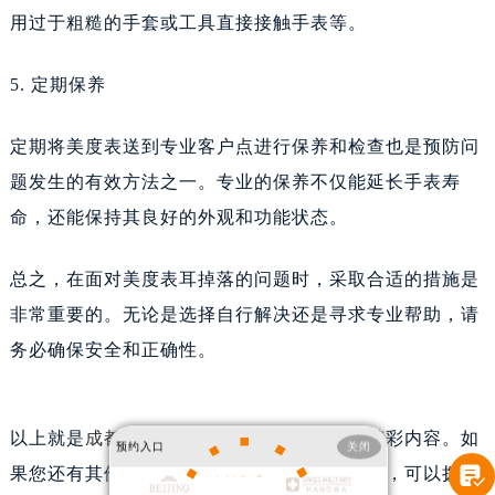
用过于粗糙的手套或工具直接接触手表等。
5. 定期保养
定期将美度表送到专业客户点进行保养和检查也是预防问
题发生的有效方法之一。专业的保养不仅能延长手表寿
命，还能保持其良好的外观和功能状态。
总之，在面对美度表耳掉落的问题时，采取合适的措施是
非常重要的。无论是选择自行解决还是寻求专业帮助，请
务必确保安全和正确性。
美度表耳掉了处理办法盘点
以上就是
成都美度保养服务中心
为您分享的精彩内容。如
预约入口
关闭
【美度客户】美度表耳掉了，如何妥善处理？对于手表爱好者来说，美度表不仅是时间的

果您还有其他关于美度手表维护和保养的问题，可以拨打
记录者，更是时尚与品质的象征。当美度表的表