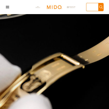

海市徐汇区虹桥路3号
广州市天河区天河路
深圳市罗湖区深南东路
天津市和平
汇中心写字楼2座37
230号万菱汇国际中心
5001号华润大厦写字楼
136号天津
3705室（需提前预
写字楼A塔7层704室
17层1701室（需提前预
心写字楼26层
）| 上海市黄浦区南
（需提前预约）| 广州
约）
（需提前预
东路299号宏伊国际
市越秀区环市东路371-
场写字楼8层806室
375号世界贸易中心大
需提前预约）
厦南塔写字楼15层07室
（需提前预约）