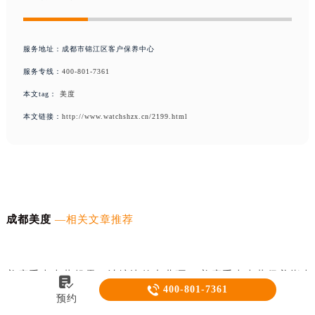
服务地址：成都市锦江区客户保养中心
服务专线：
400-801-7361
本文tag：
美度
本文链接：
http://www.watchshzx.cn/2199.html
成都美度
—相关文章推荐
美度手表表把折断，如何优雅如蝶般修复？
月光下的清新：美度手表橡
美度手表表蒙起雾：池塘边的专业呵
美度手表表蒙保养指南


400-801-7361
护之道
让时间永恒
预约