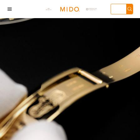

海市徐汇区虹桥路3号
广州市天河区天河路
深圳市罗湖区深南东路
天津市和平
汇中心写字楼2座37
230号万菱汇国际中心
5001号华润大厦写字楼
136号天津
3705室（需提前预
写字楼A塔7层704室
17层1701室（需提前预
心写字楼26层
）| 上海市黄浦区南
（需提前预约）| 广州
约）
（需提前预
东路299号宏伊国际
市越秀区环市东路371-
场写字楼8层806室
375号世界贸易中心大
需提前预约）
厦南塔写字楼15层07室
（需提前预约）