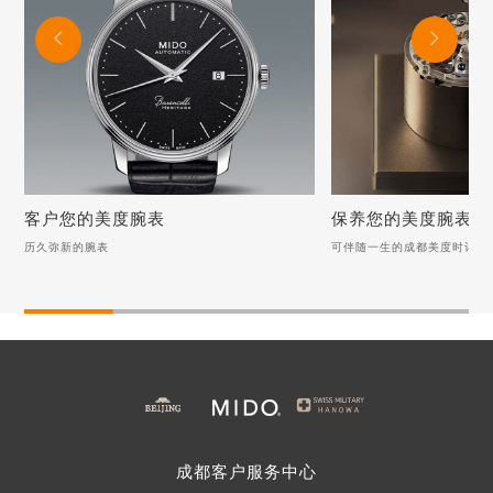


客户您的美度腕表
保养您的美度腕表
历久弥新的腕表
可伴随一生的成都美度时计
客户您的美度腕表
保养您的美度腕表
历久弥新的腕表
可伴随一生的成都美度时
美度手表表把折断，如何优雅如蝶般修复？
月光下的清新：美度手表
美度手表表蒙起雾：池塘边的专业呵护之道
美度手表表蒙保养指南：
美度手表表冠无法旋转调试该如何客户？
美度手表螺丝脱落该如何
美度手表螺丝脱落该如何解决？
成都
客户服务中心
美度手表表带磨损该如何修复？
美度手表表冠故障？试着