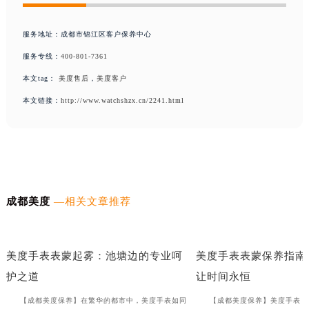
服务地址：成都市锦江区客户保养中心
服务专线：
400-801-7361
本文tag：
美度售后
，
美度客户
本文链接：
http://www.watchshzx.cn/2241.html
成都美度
—相关文章推荐
美度手表表把折断，如何优雅如蝶般修复？
月光下的清新：美度手表橡
美度手表表蒙起雾：池塘边的专业呵
美度手表表蒙保养指南
护之道
让时间永恒
【成都美度保养】在繁华的都市中，美度手表如同
【成都美度保养】美度手表，