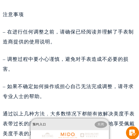
注意事项
– 在进行任何调整之前，请确保已经阅读并理解了手表制
造商提供的使用说明。
– 调整过程中要小心谨慎，避免对手表造成不必要的损
害。
– 如果不确定如何操作或担心自己无法完成调整，请寻求
专业人士的帮助。
通过以上几种方法，大多数情况下都能有效解决美度手表
美度表带过长解决技巧汇总
表带过长的问题。希望这些技巧能帮助您更好地享受佩戴
预约入口
关闭
【美度售后】美度表带过长如何解决，一直是许多手表爱好者关注的问题。无论是日常佩

美度手表的乐趣！
戴还是特殊场合，合适的表带长度能够提升佩戴