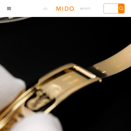

海市徐汇区虹桥路3号
广州市天河区天河路
深圳市罗湖区深南东路
天津市和平
汇中心写字楼2座37
230号万菱汇国际中心
5001号华润大厦写字楼
136号天津
3705室（需提前预
写字楼A塔7层704室
17层1701室（需提前预
心写字楼26层
）| 上海市黄浦区南
（需提前预约）| 广州
约）
（需提前预
东路299号宏伊国际
市越秀区环市东路371-
场写字楼8层806室
375号世界贸易中心大
需提前预约）
厦南塔写字楼15层07室
（需提前预约）