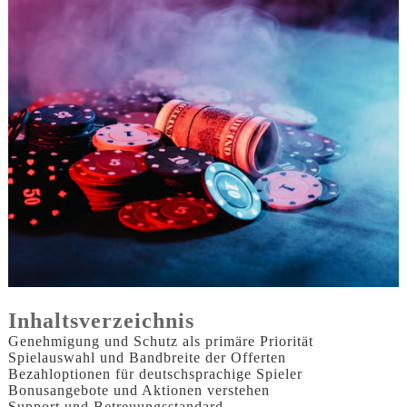
Inhaltsverzeichnis
Genehmigung und Schutz als primäre Priorität
Spielauswahl und Bandbreite der Offerten
Bezahloptionen für deutschsprachige Spieler
Bonusangebote und Aktionen verstehen
Support und Betreuungsstandard