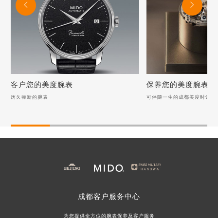


客户您的美度腕表
保养您的美度腕表
历久弥新的腕表
可伴随一生的成都美度时计
客户您的美度腕表
保养您的美度腕表
历久弥新的腕表
可伴随一生的成都美度时
美度手表表把折断，如何优雅如蝶般修复？
月光下的清新：美度手表
美度手表表蒙起雾：池塘边的专业呵护之道
美度手表表蒙保养指南：
美度手表表冠无法旋转调试该如何客户？
美度手表螺丝脱落该如何
美度手表螺丝脱落该如何解决？
成都
客户服务中心
美度手表表带磨损该如何修复？
美度手表表冠故障？试着
为您提供全方位的腕表保养及客户服务