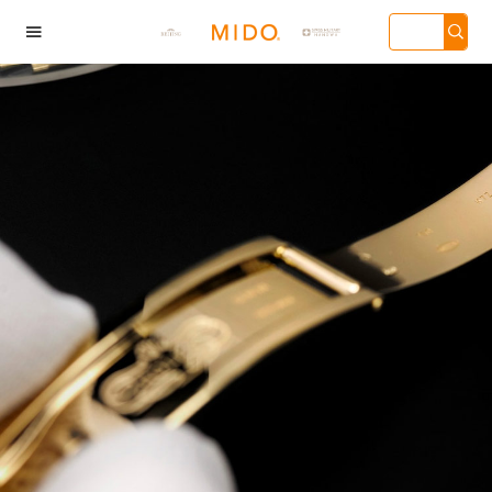

海市徐汇区虹桥路3号
广州市天河区天河路
深圳市罗湖区深南东路
天津市和平
汇中心写字楼2座37
230号万菱汇国际中心
5001号华润大厦写字楼
136号天津
3705室（需提前预
写字楼A塔7层704室
17层1701室（需提前预
心写字楼26层
）| 上海市黄浦区南
（需提前预约）| 广州
约）
（需提前预
东路299号宏伊国际
市越秀区环市东路371-
场写字楼8层806室
375号世界贸易中心大
需提前预约）
厦南塔写字楼15层07室
（需提前预约）