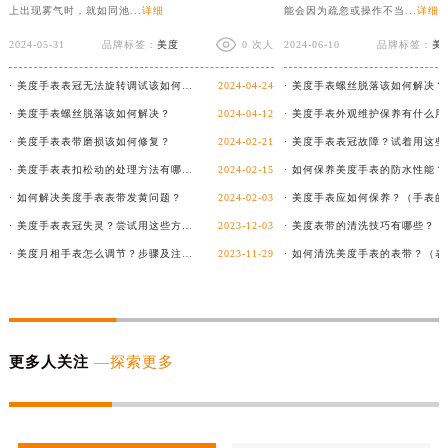
上出现雾气时，就如同池...
详细
能会因为疏忽或操作不当...
详细
2024-05-31
品牌标签：
美度
0 次人
2024-06-10
品牌标签：
美
· 美度手表表冠无法旋转调试该如何客户？
2024-04-24
· 美度手表螺丝脱落该如何解决？
· 美度手表螺丝脱落该如何解决？
2024-04-12
· 美度手表表带磨损该如何修复？
2024-02-21
· 美度手表表扣松动的处理方法有哪些？
2024-02-15
· 如何保养美度手表的防水性能？
· 如何解决美度手表表带发黄问题？
2024-02-03
· 美度手表表冠失灵？尝试用这些方法解决！
2023-12-03
· 美度月相手表怎么调节？步骤及注意事项详解！
2023-11-29
更多人关注
—探索更多