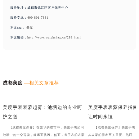
服务地址：成都市锦江区客户保养中心
服务专线：
400-801-7361
本文tag：
美度
本文链接：
http://www.watchshzx.cn/289.html
成都美度
—相关文章推荐
美度手表表把折断，如何优雅如蝶般修复？
月光下的清新：美度手表橡
美度手表表蒙起雾：池塘边的专业呵
美度手表表蒙保养指南
护之道
让时间永恒
【成都美度保养】在繁华的都市中，美度手表如同
【成都美度保养】美度手表，
池塘中的一朵莲花，静谧而优雅。然而，当手表的表蒙
其表蒙的保养至关重要。然而，